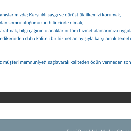
nışlarımızda; Karşılıklı saygı ve dürüstlük ilkemizi korumak,
 olan somrululuğumuzun bilincinde olmak,
 yaratmak, bilgi çağının olanaklarını tüm hizmet alanlarımıza uygu
kledikerinden daha kaliteli bir hizmet anlayışıyla karşılamak tem
ulsuz müşteri memnuniyeti sağlayarak kaliteden ödün vermeden son 