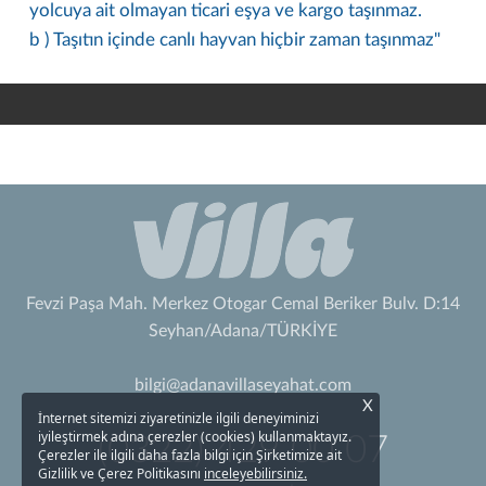
yolcuya ait olmayan ticari eşya ve kargo taşınmaz.
b ) Taşıtın içinde canlı hayvan hiçbir zaman taşınmaz"
Fevzi Paşa Mah. Merkez Otogar Cemal Beriker Bulv. D:14
Seyhan/Adana/TÜRKİYE
bilgi@adanavillaseyahat.com
X
İnternet sitemizi ziyaretinizle ilgili deneyiminizi
iyileştirmek adına çerezler (cookies) kullanmaktayız.
(0322) 429 00 07
Çerezler ile ilgili daha fazla bilgi için Şirketimize ait
Gizlilik ve Çerez Politikasını
inceleyebilirsiniz.